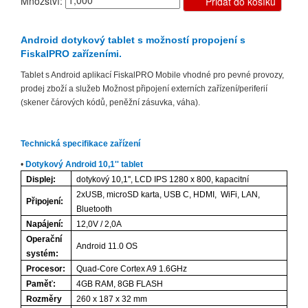
Množství:
Přidat do košíku
Android dotykový tablet s možností propojení s
FiskalPRO zařízeními.
Tablet s Android aplikací FiskalPRO Mobile vhodné pro pevné provozy,
prodej zboží a služeb Možnost připojení externích zařízení/periferií
(skener čárových kódů, peněžní zásuvka, váha).
Technická specifikace zařízení
•
Dotykový Android 10,1'' tablet
Displej:
dotykový 10,1'', LCD IPS 1280 x 800, kapacitní
2xUSB, microSD karta, USB C, HDMI,
WiFi, LAN,
Připojení:
Bluetooth
Napájení:
12,0V / 2,0A
Operační
Android 11.0 OS
systém:
Procesor:
Quad-Core Cortex A9 1.6GHz
Paměť:
4GB RAM, 8GB FLASH
Rozměry
260 x 187 x 32 mm