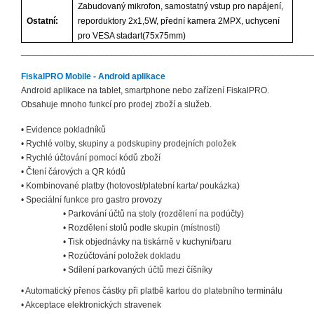
Zabudovaný mikrofon, samostatný vstup pro napájení,
Ostatní:
reporduktory 2x1,5W, přední kamera 2MPX, uchycení
pro VESA stadart(75x75mm)
___________________________________________________________
FiskalPRO Mobile - Android aplikace
Android aplikace na tablet, smartphone nebo zařízení FiskalPRO.
Obsahuje mnoho funkcí pro prodej zboží a služeb.
• Evidence pokladníků
• Rychlé volby, skupiny a podskupiny prodejních položek
• Rychlé účtování pomocí kódů zboží
• Čtení čárových a QR kódů
• Kombinované platby (hotovost/platební karta/ poukázka)
• Speciální funkce pro gastro provozy
• Parkování účtů na stoly (rozdělení na podúčty)
• Rozdělení stolů podle skupin (místností)
• Tisk objednávky na tiskárně v kuchyni/baru
• Rozúčtování položek dokladu
• Sdílení parkovaných účtů mezi číšníky
• Automatický přenos částky při platbě kartou do platebního terminálu
• Akceptace elektronických stravenek