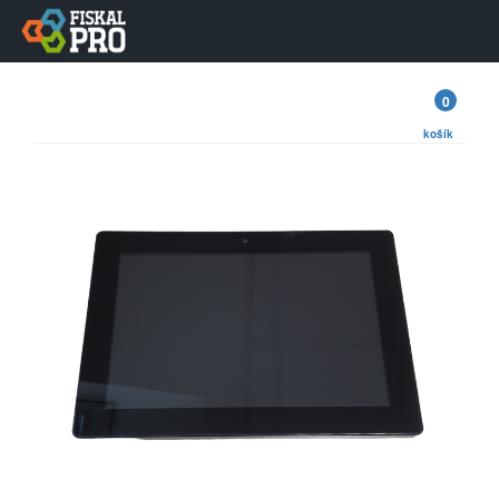
0
košík