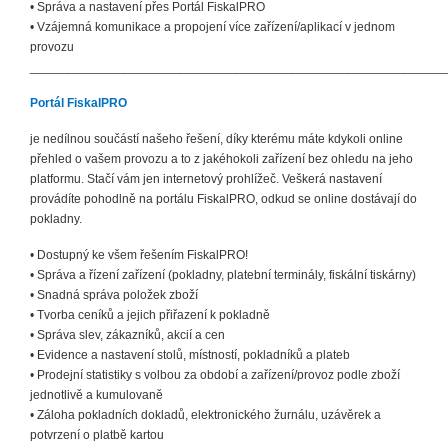
• Správa a nastavení přes Portál FiskalPRO
• Vzájemná komunikace a propojení více zařízení/aplikací v jednom
provozu
___________________________________________________________
Portál FiskalPRO
je nedílnou součástí našeho řešení, díky kterému máte kdykoli online
přehled o vašem provozu a to z jakéhokoli zařízení bez ohledu na jeho
platformu. Stačí vám jen internetový prohlížeč. Veškerá nastavení
provádíte pohodlně na portálu FiskalPRO, odkud se online dostávají do
pokladny.
• Dostupný ke všem řešením FiskalPRO!
• Správa a řízení zařízení (pokladny, platební terminály, fiskální tiskárny)
• Snadná správa položek zboží
• Tvorba ceníků a jejich přiřazení k pokladně
• Správa slev, zákazníků, akcií a cen
• Evidence a nastavení stolů, místností, pokladníků a plateb
• Prodejní statistiky s volbou za období a zařízení/provoz podle zboží
jednotlivě a kumulovaně
• Záloha pokladních dokladů, elektronického žurnálu, uzávěrek a
potvrzení o platbě kartou