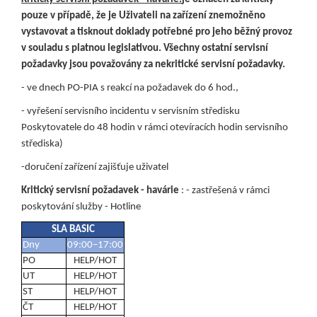
pouze v případě, že je Uživateli na zařízení znemožněno
vystavovat a tisknout doklady potřebné pro jeho běžný provoz
v souladu s platnou legislativou. Všechny ostatní servisní
požadavky jsou považovány za nekritické servisní požadavky.
- ve dnech PO-PIA s reakcí na požadavek do 6 hod.,
- vyřešení servisního incidentu v servisním středisku
Poskytovatele do 48 hodin v rámci otevíracích hodin servisního
střediska)
-doručení zařízení zajišťuje uživatel
Kritický servisní požadavek - havárie
: - zastřešená v rámci
poskytování služby - Hotline
SLA BASIC
Dny
09:00–17:00
PO
HELP/HOT
UT
HELP/HOT
ST
HELP/HOT
ČT
HELP/HOT