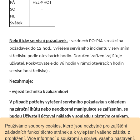
PÁ
HELP/HOT
SO
-
NE
-
Svátek
-
Nekritický servisní požadavek:
- ve dnech PO-PIA s reakcí na
požadavek do 12 hod., vyřešení servisního incidentu v servisním
středisku podle otevíracích hodin. Doručení zařízení zajišťuje
uživatel. Poskytovatele do 96 hodin v rámci otevíracích hodin
servisního střediska) .
Nezahrnuje:
- výjezd technika k zákazníkovi
V případě potřeby vyřešení servisního požadavku s ohledem
na záruční lhůtu nebo neodborná manipulace se zařízením, se
budou Uživateli účtovat náklady v souladu s platným ceníkem.
Používáme soubory cookies, které jsou nezbytné pro zajištění
základních funkcí těchto stránek a k vylepšení vašeho zážitku z
prohlížení. Více informací o soukromí a správu vašeho nastavení,