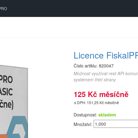
PRO
Licence FiskalP
Číslo artiklu:
820047
Možnost využívat rest API komun
systémem třetí strany
125 Kč měsíčně
s DPH: 151,25 Kč měsíčně
Dostupnost:
skladem
Množství: