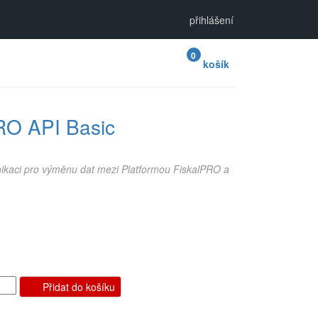
přihlášení
0
košík
RO API Basic
ikaci pro výměnu dat mezi Platformou FiskalPRO a
Přidat do košíku