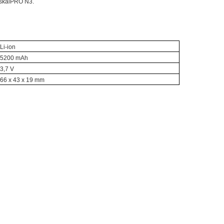
FiskalPRO N3.
Li-ion
5200 mAh
3,7 V
66 x 43 x 19 mm