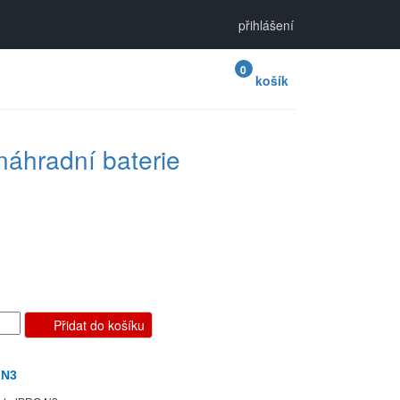
přihlášení
0
košík
náhradní baterie
Přidat do košíku
 N3