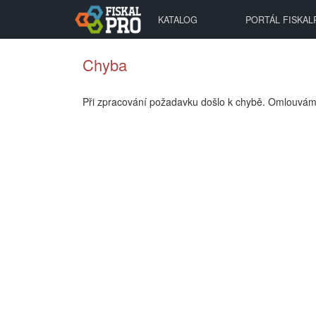
KATALOG
PORTÁL FISKAL
Chyba
Při zpracování požadavku došlo k chybě. Omlouváme